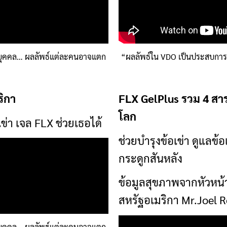
บุคคล… ผลลัพธ์แต่ละคนอาจแตก
“ผลลัพธ์ใน VDO เป็นประสบกา
ริกา
FLX GelPlus รวม 4 สา
โลก
ข่า เจล FLX ช่วยเธอได้
ช่วยบำรุงข้อเข่า ดูแลข้
กระดูกสันหลัง
ข้อมูลสุขภาพจากหัวหน้า
สหรัฐอเมริกา Mr.Joel
บุคคล… ผลลัพธ์แต่ละคนอาจแตก