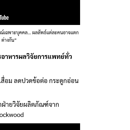
รณ์เฉพาะบุคคล… ผลลัพธ์แต่ละคนอาจแตก
ต่างกัน”
รอาหารผลวิจัยการแพทย์ทั่ว
อเสื่อม ลดปวดข้อต่อ กระดูกอ่อน
ฝ่ายวิจัยผลิตภัณฑ์จาก
 Rockwood