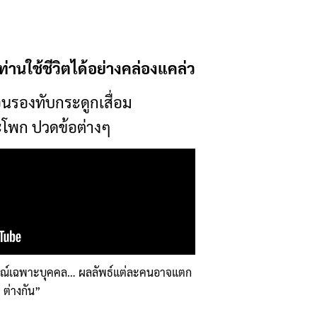
้ท่านใช้ชีวิตได้อย่างคล่องแคล่ว
นรองทับกระดูกเสื่อม
ะโพก ปวดข้อต่างๆ
รณ์เฉพาะบุคคล… ผลลัพธ์แต่ละคนอาจแตก
ต่างกัน”