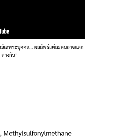
รณ์เฉพาะบุคคล… ผลลัพธ์แต่ละคนอาจแตก
ต่างกัน”
), Methylsulfonylmethane