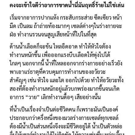
คงจะเข้าใจดีว่าอาการขาดน้ำนี่มันฤทธิ์ร้ายไม่ใช่เล่น
เริ่มจากอาการปากแห้ง กระสับกระส่าย ซีดเซียว หน้า
มืด เป็นลม
ถ้าถ่ายท้องมากๆ เซลล์ต่างๆในร่างกายจะ
ฝ่อ ทำงานรวนจนสูญเสียหน้าที่ไปในที่สุด
ด้านน้ำเลือดก็จะข้น ไหลอืดอาด ทำให้หัวใจต้อง
ทำงานหนักขึ้น เพื่อออกแรงบีบเลือดให้พุ่งไปได้
ไกลๆ
นอกจากนี้ น้ำที่ไหลออกจากร่างกายอย่างเร็วยัง
พาเอาแร่ธาตุที่ควบคุมการทำงานของอวัยวะ
สำคัญๆ
เช่น หัวใจ และไต ออกไปด้วย ทำให้อวัยวะทั้ง
สองที่ต้องทำงานหนักอยู่แล้วบกพร่องมากขึ้น
จนเกิด
อาการ “วาย” เลิกทำงานดื้อๆ เสียอย่างนั้น
ที่น้ำเป็นเรื่องจำเป็นต่อชีวิตคน ก็เพราะมันเป็นองค์
ประกอบกว่าครึ่งหนึ่งของมวลร่างกาย
เซลล์ทุกเซลล์
ต้องมีน้ำเป็นส่วนหนึ่งจึงจะมีชีวิตอยู่ได้ น้ำเป็นตัวหล่อ
ลื่นให้เซลล์ทำงานได้ไม่ติดขัด
ให้ความชุ่มชื่น หล่อเลี้ยง