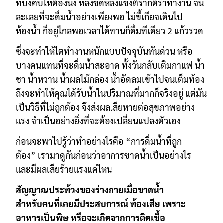
ที่บังคับให้ต้องนั่ง
หลังขดหลังแข็ง
ตรากตรำทำงาน จน
ละเลยที่จะดื่มน้ำอย่างเพียงพอ ไม่ขี้เกียจเดินไป
ห้องน้ำ ก็อยู่ไกล
พอเวลาได้ทานก็ดื่มทีเดียว 2 แก้วรวด
ซึ่งจะ
ทำให้ไตทำงานหนักแบบปัจจุบันทันด่วน
หรือ
บางคนแทนที่จะดื่มน้ำสะอาด ทั้งวันกลับเติมกาแฟ น้ำ
ชา น้ำหวาน น้ำผลไม้กล่อง
น้ำอัดลมเข้าไปจนเต็มท้อง
ถึงจะทำให้คุณได้รับน้ำในปริมาณที่มากก็จริงอยู่ แต่มัน
เป็นวิธีที่ไม่ถูกต้อง
จึงส่งผลเสียหายต่อสุขภาพอย่าง
แรง จำเป็นอย่างยิ่งที่จะต้องเปลี่ยนแปลงตัวเอง
ก่อนจะพาไปรู้ว่าทำอย่างไรคือ “การดื่มน้ำที่ถูก
ต้อง”
เรามาดูกันก่อนว่าอาการขาดน้ำเป็นอย่างไร
และมีผลเสียร้ายแรงแค่ไหน
สัญญาณประท้วงของร่างกายเมื่อขาดน้ำ
สำหรับคนที่เคยมีประสบการณ์ ท้องเสีย เพราะ
อาหารเป็นพิษ หรือจะเกิดจากการติดเชื้อ