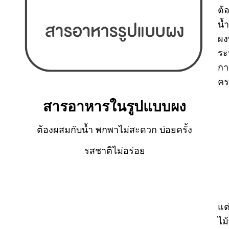
ต้
น้ำ
ผง
ระ
กา
คร
สารอาหารในรูปแบบผง
ต้องผสมกับน้ำ พกพาไม่สะดวก บ่อยครั้ง
รสชาติไม่อร่อย
แต
ไม้