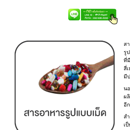
สา
รู
ที
สี่
มี
นอ
ผล
อีก
สำ
เป็