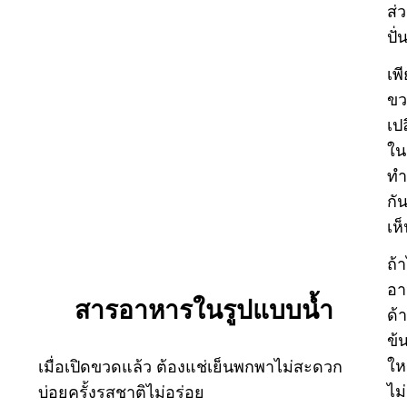
ส่
ปั่
เพ
ขว
เป
ใน
ทำ
กั
เห
ถ้า
อา
สารอาหารในรูปแบบน้ำ
ด้
ข้
ให
เมื่อเปิดขวดแล้ว ต้องแช่เย็นพกพาไม่สะดวก
ไม
บ่อยครั้งรสชาติไม่อร่อย