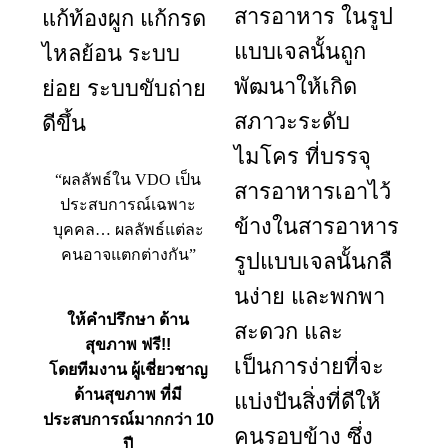
สารอาหาร ในรูป
แก้ท้องผูก แก้กรด
แบบเจลนั้นถูก
ไหลย้อน ระบบ
พัฒนาให้เกิด
ย่อย ระบบขับถ่าย
สภาวะระดับ
ดีขึ้น
ไมโคร ที่บรรจุ
“ผลลัพธ์ใน VDO เป็น
สารอาหารเอาไว้
ประสบการณ์เฉพาะ
ข้างใน
สารอาหาร
บุคคล… ผลลัพธ์แต่ละ
คนอาจแตกต่างกัน”
รูปแบบเจลนั้นกลื
นง่าย และพกพา
ให้คำปรึกษา ด้าน
สะดวก และ
สุขภาพ ฟรี!!
เป็นการง่ายที่จะ
โดยทีมงาน ผู้เชี่ยวชาญ
ด้านสุขภาพ ที่มี
แบ่งปันสิ่งที่ดีให้
ประสบการณ์มากกว่า 10
คนรอบข้าง
ซึ่ง
ปี