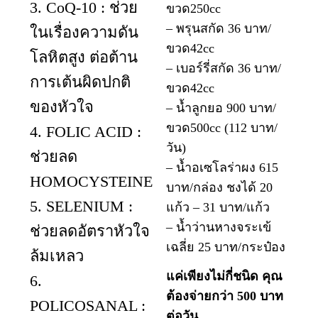
3. CoQ-10 : ช่วย
ขวด250cc
– พรุนสกัด 36 บาท/
ในเรื่องความดัน
ขวด42cc
โลหิตสูง ต่อต้าน
– เบอร์รี่สกัด 36 บาท/
การเต้นผิดปกติ
ขวด42cc
ของหัวใจ
– น้ำลูกยอ 900 บาท/
ขวด500cc (112 บาท/
4. FOLIC ACID :
วัน)
ช่วยลด
– น้ำอเซโลร่าผง 615
HOMOCYSTEINE
บาท/กล่อง ชงได้ 20
5. SELENIUM :
แก้ว – 31 บาท/แก้ว
– น้ำว่านหางจระเข้
ช่วยลดอัตราหัวใจ
เฉลี่ย 25 บาท/กระป๋อง
ล้มเหลว
แค่เพียงไม่กี่ชนิด คุณ
6.
ต้องจ่ายกว่า 500 บาท
POLICOSANAL :
ต่อวัน