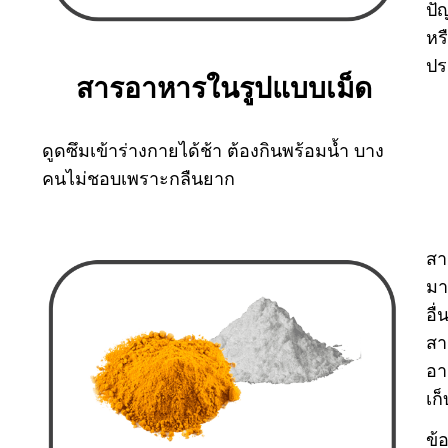
ปั
หร
ปร
สารอาหารในรูปแบบเม็ด
ดูดซึมเข้าร่างกายได้ช้า ต้องกินพร้อมน้ำ บาง
คนไม่ชอบเพราะกลืนยาก
สา
มา
อื
สา
อา
เก
ข้