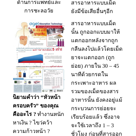
ด้านการแพทย์และ
สารอาหารแบบเม็ด
การชะลอวัย
ยังมีข้อเสียอื่นๆอีก
สารอาหารแบบเม็ด
นั้น ถูกออกแบบมาให้
แตกออกหลังจากถูก
กลืนลงไปแล้ว
โดยเม็ด
ยาจะแตกออก (ถูก
ย่อย) ภายใน 30 – 45
นาทีด้วยกรดใน
กระเพาะอาหาร
ผล
รวมของเม็ดของสาร
นิยามคำว่า “หัวหน้า
อาหารนั้น ยังคงอยู่แม้
ครอบครัว” ของคุณ
กระบวนการย่อยจะ
คืออะไร ?
ทำงานหนัก
เรียบร้อยแล้ว
ซึ่งอาจ
หาเงิน ? ไขว่คว้า
จะใช้เวลาถึง 1 – 3
ความก้าวหน้า ?
ชั่วโมง ก่อนที่สารออก