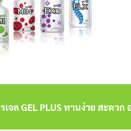
รเจล GEL PLUS ทานง่าย สะดวก อ